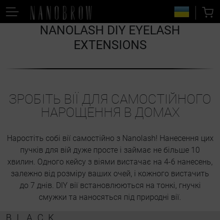
NANOLASH DIY EYELASH
EXTENSIONS
ЗРОБІТЬ ВІЇ ДЛЯ САМОСТІЙНОГО
НАРОЩЕННЯ В ДОМАХ
Наростіть собі вії самостійно з Nanolash! Нанесення цих
пучків для вій дуже просте і займає не більше 10
хвилин. Одного кейсу з віями вистачає на 4-6 нанесень,
залежно від розміру ваших очей, і кожного вистачить
до 7 днів. DIY вії встановлюються на тонкі, гнучкі
смужки та наносяться під природні вії.
BLACK