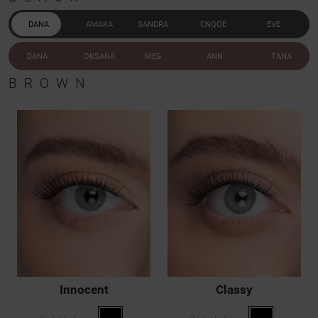
DANA
AMAKA
SANDRA
CNQOE
EVE
DANA
OKSANA
MEG
ANN
TANA
BROWN
Innocent
Classy