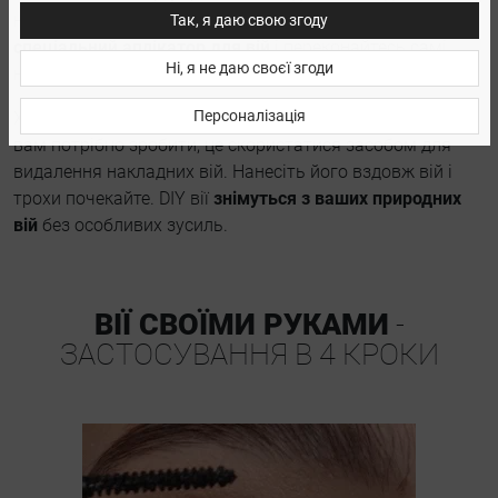
накладення вій. Отримайте
бондер, герметик і
Так, я даю свою згоду
спеціальний аплікатор для вій
і переконайтесь самі,
Ні, я не даю своєї згоди
наскільки це легко!
Персоналізація
Хочете зняти вії та спробувати інший стиль? Все, що
вам потрібно зробити, це скористатися засобом для
видалення накладних вій. Нанесіть його вздовж вій і
трохи почекайте. DIY вії
знімуться з ваших природних
вій
без особливих зусиль.
ВІЇ СВОЇМИ РУКАМИ
-
ЗАСТОСУВАННЯ В 4 КРОКИ