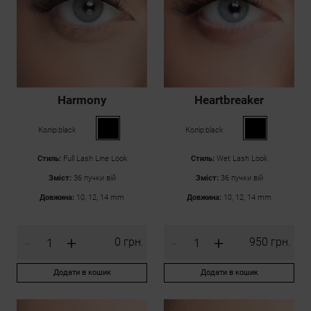
Harmony
Heartbreaker
Колір:
black
Колір:
black
Стиль:
Full Lash Line Look
Стиль:
Wet Lash Look
Зміст:
36 пучки вій
Зміст:
36 пучки вій
Довжина:
10, 12, 14 mm
Довжина:
10, 12, 14 mm
-
+
-
+
0 грн.
950 грн.
Додати в кошик
Додати в кошик