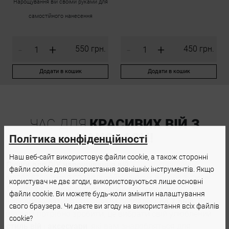
Нарощування вій своїми руками для
самостійного нанесення
-
+
-
+
550 грн.
450 грн.
Додати в кошик
Додати в кошик
ЧАС ДЛЯ
КРАСИВИХ ВІЙ З
NANOLASH!
Політика конфіденційності
Наш веб-сайт використовує файли cookie, а також сторонні
Пучки для DIY нарощування вій
– це інноваційний
файли cookie для використання зовнішніх інструментів. Якщо
метод створення справді неймовірних вій без зусиль.
користувач не дає згоди, використовуються лише основні
Просте та зручне застосування дозволяє
файли cookie. Ви можете будь-коли змінити налаштування
насолоджуватися розкішним поглядом
до 7 днів
. Все,
свого браузера. Чи даєте ви згоду на використання всіх файлів
що вам потрібно зробити, це вибрати свій улюблений
cookie?
стиль вій
і
аксесуари
, які вам знадобляться для