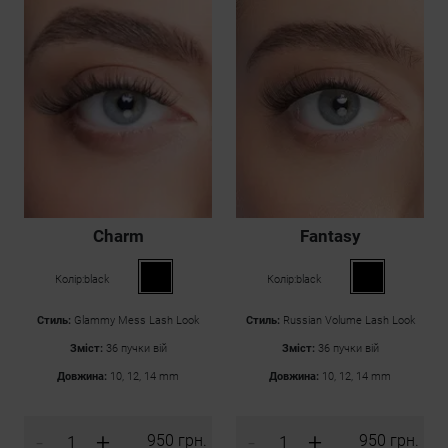
Charm
Fantasy
Колір:
black
Колір:
black
Стиль:
Glammy Mess Lash Look
Стиль:
Russian Volume Lash Look
Зміст:
36 пучки вій
Зміст:
36 пучки вій
Довжина:
10, 12, 14 mm
Довжина:
10, 12, 14 mm
-
+
-
+
950 грн.
950 грн.