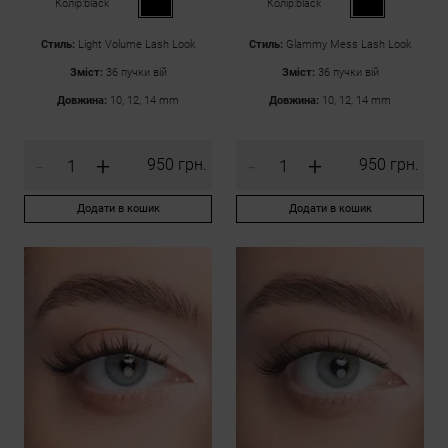
Колір:
black
Колір:
black
Стиль:
Light Volume Lash Look
Стиль:
Glammy Mess Lash Look
Зміст:
36 пучки вій
Зміст:
36 пучки вій
Довжина:
10, 12, 14 mm
Довжина:
10, 12, 14 mm
-
+
-
+
950 грн.
950 грн.
Додати в кошик
Додати в кошик