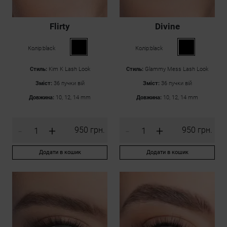
Flirty
Divine
Колір:
black
Колір:
black
Стиль:
Kim K Lash Look
Стиль:
Glammy Mess Lash Look
Зміст:
36 пучки вій
Зміст:
36 пучки вій
Довжина:
10, 12, 14 mm
Довжина:
10, 12, 14 mm
-
+
-
+
950 грн.
950 грн.
Додати в кошик
Додати в кошик