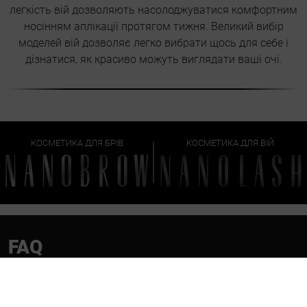
легкість вій дозволяють насолоджуватися комфортним
носінням аплікації протягом тижня. Великий вибір
моделей вій дозволяє легко вибрати щось для себе і
дізнатися, як красиво можуть виглядати ваші очі.
КОСМЕТИКА ДЛЯ БРІВ
КОСМЕТИКА ДЛЯ ВІЙ
FAQ
Набір для нарощування вій своїми руками – як
його створити?