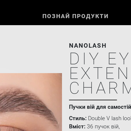
ПОЗНАЙ ПРОДУКТИ
NANOLASH
DIY E
EXTEN
CHAR
Пучки вій для самостій
Стиль:
Double V lash loo
Вміст:
36 пучок вій,