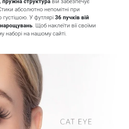
, пружна структура
вій забезпечує
 Стики абсолютно непомітні при
о густішою. У футлярі
36 пучків вій
 нарощувань
. Щоб наклеїти вії своїми
у наборі на нашому сайті.