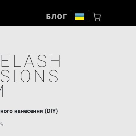
БЛОГ
YELASH
SIONS
M
ного нанесення (DIY)
k,