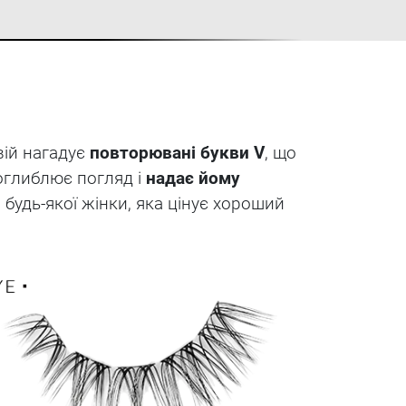
вій нагадує
повторювані букви V
, що
оглиблює погляд і
надає йому
 будь-якої жінки, яка цінує хороший