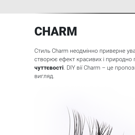
CHARM
Стиль Charm неодмінно приверне ува
створює ефект красивих і природно г
чуттєвості
. DIY вії Charm – це проп
вигляд.