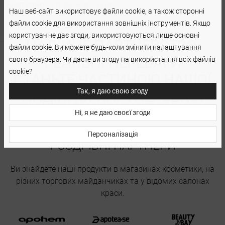
наступного робочого дня.
Наш веб-сайт використовує файли cookie, а також сторонні
файли cookie для використання зовнішніх інструментів. Якщо
користувач не дає згоди, використовуються лише основні
НАДІЙНЕ ПАРТНЕРСТВО,
файли cookie. Ви можете будь-коли змінити налаштування
РЕАЛЬНІ ПЕРЕВАГИ
свого браузера. Чи даєте ви згоду на використання всіх файлів
cookie?
СТАНЬТЕ ЧАСТИНОЮ НАШОЇ
Так, я даю свою згоду
НАДІЙНОЇ ПАРТНЕРСЬКОЇ
МЕРЕЖІ.
Ні, я не даю своєї згоди
Персоналізація
РОЗДРІБНІ ПАРТНЕРИ
Ви знайдете наші продукти в магазинах косметики, на
різних торгових майданчиках та у відомих салонах
краси.