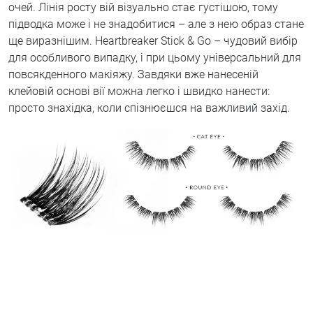
очей. Лінія росту вій візуально стає густішою, тому
підводка може і не знадобитися – але з нею образ стане
ще виразнішим. Heartbreaker Stick & Go – чудовий вибір
для особливого випадку, і при цьому універсальний для
повсякденного макіяжу. Завдяки вже нанесеній
клейовій основі вії можна легко і швидко нанести:
просто знахідка, коли спізнюєшся на важливий захід.