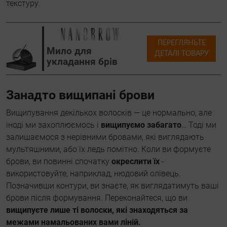
текстуру.
ПЕРЕГЛЯНЬТЕ
Мило для
ДЕТАЛІ ТОВАРУ
укладання брів
Занадто вищипані брови
Вищипування декількох волосків — це нормально, але
іноді ми захоплюємось і
вищипуємо забагато
… Тоді ми
залишаємося з нерівними бровами, які виглядають
мультяшними, або їх ледь помітно. Коли ви формуєте
брови, ви повинні спочатку
окреслити їх
-
використовуйте, наприклад, нюдовий олівець.
Позначивши контури, ви знаєте, як виглядатимуть ваші
брови після формування. Переконайтеся, що ви
вищипуєте лише ті волоски, які знаходяться за
межами намальованих вами ліній.