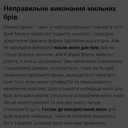
Неправильне виконання мильних
брів
Мильні брови – один із найпопулярніших трендів в світі
брів! Мильні брови виглядають красиво і природно,
зберігаючи ідеальну форму протягом усього дня. Але
не забувайте вибирати
якісне мило для брів
, яке не
тільки формує волоски, але й додає блиск, живить і
робить їх більш об’ємними. Звичайне мило (наприклад,
гліцеринове) швидко схоплюється, і часу на те, щоб
правильно оформити брови, залишається небагато,
крім того, воно може затвердіти та перешкоджати
нанесенню макіяжу. Щоб отримати найкраще мило для
брів, використовуйте спеціально розроблене мило, яким
легше користуватися та яке дає змогу легше
стилізувати дуги.
Готове до використання мило
для
брів працює найкраще, і вам не потрібно змішувати
його з водою, оскільки воно вже має правильну