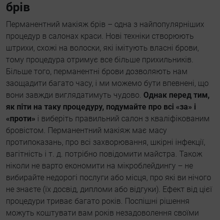
брів
Перманентний макіяж брів – одна з найпопулярніших
процедур в салонах краси. Нові техніки створюють
штрихи, схожі на волоски, які імітують власні брови,
тому процедура отримує все більше прихильників.
Більше того, перманентні брови дозволяють нам
заощадити багато часу, і ми можемо бути впевнені, що
вони завжди виглядатимуть чудово.
Однак перед тим,
як піти на таку процедуру, подумайте про всі «за» і
«проти»
і виберіть правильний салон з кваліфікованим
бровістом. Перманентний макіяж має масу
протипоказань, про всі захворювання, шкірні інфекції,
вагітність і т. д. потрібно повідомити майстра. Також
ніколи не варто економити на мікроблейдингу – не
вибирайте недорогі послуги або місця, про які ви нічого
не знаєте (їх досвід, дипломи або відгуки). Ефект від цієї
процедури триває багато років. Поспішні рішення
можуть коштувати вам років незадоволення своїми