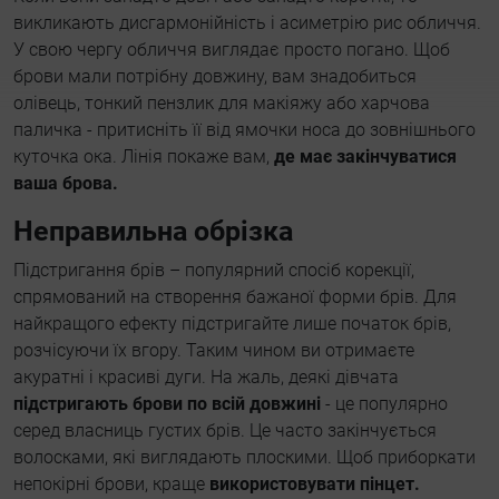
викликають дисгармонійність і асиметрію рис обличчя.
У свою чергу обличчя виглядає просто погано. Щоб
брови мали потрібну довжину, вам знадобиться
олівець, тонкий пензлик для макіяжу або харчова
паличка - притисніть її від ямочки носа до зовнішнього
куточка ока. Лінія покаже вам,
де має закінчуватися
ваша брова.
Неправильна обрізка
Підстригання брів – популярний спосіб корекції,
спрямований на створення бажаної форми брів. Для
найкращого ефекту підстригайте лише початок брів,
розчісуючи їх вгору. Таким чином ви отримаєте
акуратні і красиві дуги. На жаль, деякі дівчата
підстригають брови по всій довжині
- це популярно
серед власниць густих брів. Це часто закінчується
волосками, які виглядають плоскими. Щоб приборкати
непокірні брови, краще
використовувати пінцет.