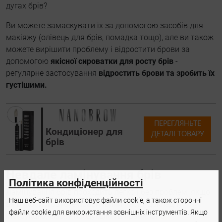
дугах брів?
Ви можете замаскувати їх за допомогою засобів для
макіяжу (олівець для брів, помадка тощо), але ви також
можете вирішити проблему і відростити брови за
допомогою
якісної сироватки для росту брів
-
регулярне застосування
відростить брови та зробить їх
густішими.
ПЕРЕГЛЯНЬТЕ
Кондиціонер для
ДЕТАЛІ ТОВАРУ
брів
Невдале ламінування брів
Політика конфіденційності
Ламінування брів проходить легко і без проблем, якщо
Наш веб-сайт використовує файли cookie, а також сторонні
ви використовуєте правильний набір, докладну
файли cookie для використання зовнішніх інструментів. Якщо
інструкцію, якісну продукцію та правильно