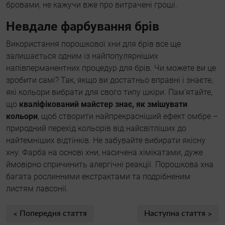
бровами, не кажучи вже про витрачені гроші.
Невдале фарбування брів
Використання порошкової хни для брів все ще
залишається одним із найпопулярніших
напівперманентних процедур для брів. Чи можете ви це
зробити самі? Так, якщо ви достатньо вправні і знаєте,
які кольори вибрати для свого типу шкіри. Пам’ятайте,
що
кваліфікований майстер знає, як змішувати
кольори
, щоб створити найпрекрасніший ефект омбре –
природний перехід кольорів від найсвітліших до
найтемніших відтінків. Не забувайте вибирати якісну
хну. Фарба на основі хни, насичена хімікатами, дуже
ймовірно спричинить алергічні реакції. Порошкова хна
багата рослинними екстрактами та подрібненим
листям лавсонії.
Попередня стаття
Наступна стаття