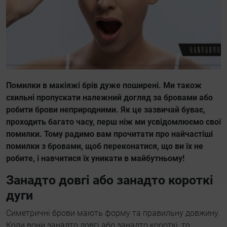
Помилки в макіяжі брів дуже поширені. Ми також
схильні пропускати належний догляд за бровами або
робити брови неприродними. Як це зазвичай буває,
проходить багато часу, перш ніж ми усвідомлюємо свої
помилки. Тому радимо вам прочитати про найчастіші
помилки з бровами, щоб переконатися, що ви їх не
робите, і навчитися їх уникати в майбутньому!
Занадто довгі або занадто короткі
дуги
Симетричні брови мають форму та правильну довжину.
Коли вони занадто довгі або занадто короткі, то