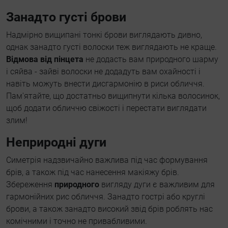
Занадто густі брови
Надмірно вищипані тонкі брови виглядають дивно,
однак занадто густі волоски теж виглядають не краще.
Відмова від пінцета
не додасть вам природного шарму
і сяйва - зайві волоски не додадуть вам охайності і
навіть можуть внести дисгармонію в риси обличчя.
Пам'ятайте, що достатньо вищипнути кілька волосинок,
щоб додати обличчю свіжості і перестати виглядати
злим!
Неприродні дуги
Симетрія надзвичайно важлива під час формування
брів, а також під час нанесення макіяжу брів.
Збереження
природного
вигляду дуги є важливим для
гармонійних рис обличчя. Занадто гострі або круглі
брови, а також занадто високий звід брів роблять нас
комічними і точно не привабливими.